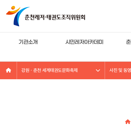
기관소개
시민레저아카데미
춘
강원ㆍ춘천 세계태권도문화축제
사진 및 동