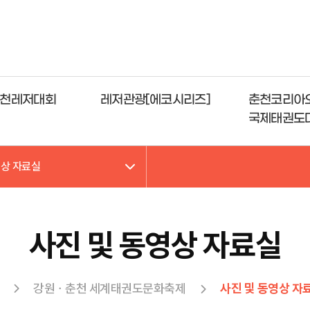
천레저대회
레저관광[에코시리즈]
춘천코리아
국제태권도
영상 자료실
사진 및 동영상 자료실
강원ㆍ춘천 세계태권도문화축제
사진 및 동영상 자