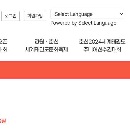
로그인
회원가입
Powered by
Select Language
오픈
강원ㆍ춘천
춘천2024세계태권도
대회
세계태권도문화축제
주니어선수권대회
료실