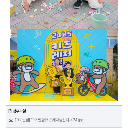
첨부파일
[크기변환][크기변환]키즈레저챌린지-474.jpg