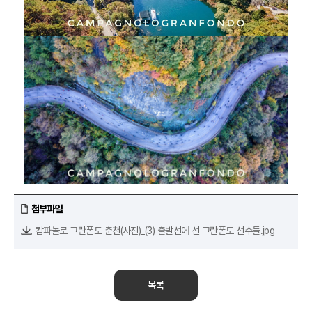
첨부파일
캄파놀로 그란폰도 춘천(사진)_(3) 출발선에 선 그란폰도 선수들.jpg
목록