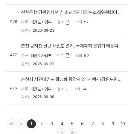
신한은행 강원영서본부, 춘천레저태권도조직위원회에 3천만 원 기부
478
분류
태권도사업부
첨부
조회
57
등록일
2026-06-23
춘천 공지천 달군 태권도 열기, 국제대회 분위기 띄웠다
477
분류
태권도사업부
첨부
조회
69
등록일
2026-06-23
춘천시 시민태권도 활성화 광장사업 1차행사(강원도민일보)
476
분류
태권도사업부
첨부
-
조회
74
등록일
2026-06-08
1
2
3
4
5
6
7
8
9
10