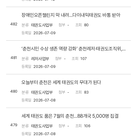
장애인오픈챌린지 막 내려…다이내믹태권도 바통 받아
482
분류
태권도사업부
첨부
-
조회
80
등록일
2026-07-09
‘춘천시민 수상 생존 역량 강화’ 춘천레저·태권도조직위,의암호수욕장 ‘딥워터페스티벌, 생존교육+호수욕’ 개장! [스포츠서울]
481
분류
레저사업부
첨부
-
조회
107
등록일
2026-07-09
오늘부터 춘천은 세계 태권도의 무대가 된다
480
분류
태권도사업부
첨부
-
조회
83
등록일
2026-07-08
세계 태권도 품은 7월의 춘천…88개국 5,000명 집결
479
분류
태권도사업부
첨부
-
조회
106
등록일
2026-07-08