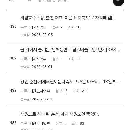
제목
의암호수욕장, 춘천 대표 ‘여름 레저축제’로 자리매김[스포츠서울]
490
분류
레저사업부
첨부
-
조회
16
등록일
2026-08-05
물 위에서 즐기는 ‘암벽등반’…‘딥워터솔로잉’ 인기[KBS뉴스]
489
분류
레저사업부
첨부
-
조회
61
등록일
2026-08-01
강원·춘천 세계태권도문화축제 뜨거운 마무리… 18일부터 코리아오픈으로 이어가
488
분류
태권도사업부
첨부
조회
213
등록일
2026-07-16
태권도로 하나 된 춘천, 세계 태권도인 품었다.
487
분류
태권도사업부
첨부
-
조회
93