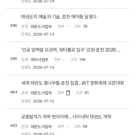
등록일
2026-07-14
태권도의 예술과 기술, 춘천 에어돔 달궜다
486
분류
태권도사업부
첨부
-
조회
78
등록일
2026-07-13
‘인공 암벽을 오르며, 워터풀로 입수’ 강원·춘천 2026 세계태권도문화축제와 함께 즐기는 딥워터솔로잉[스포츠서울]
485
분류
레저사업부
첨부
-
조회
156
등록일
2026-07-13
세계 태권도 꿈나무들 춘천 집결…WT 문화축제 오픈대회
484
분류
태권도사업부
첨부
조회
81
등록일
2026-07-12
공중발차기·격파 한자리에… 다이내믹 태권도 개막
483
분류
태권도사업부
첨부
-
조회
59
등록일
2026-07-12