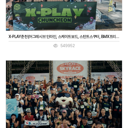
X-PLAY춘천(어그레시브 인라인, 스케이트보드, 스턴트스쿠터, BMX프리스타일, 3대3농구, 디제잉)(9. 27. ~ 9. 28.)
549952