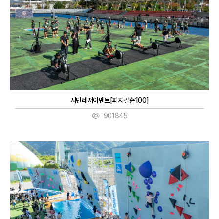
시민레저이벤트[피지컬춘100]
901845