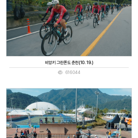
비앙키 그란폰도 춘천(10. 19.)
616044