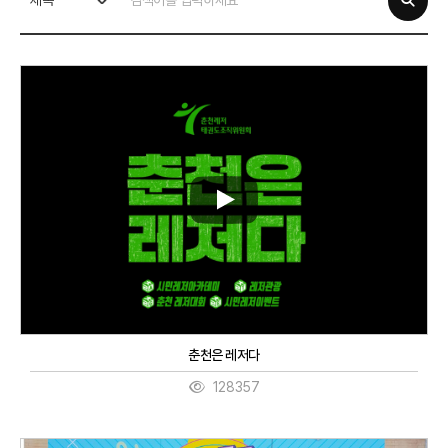
제목
춘천은 레저다
128357