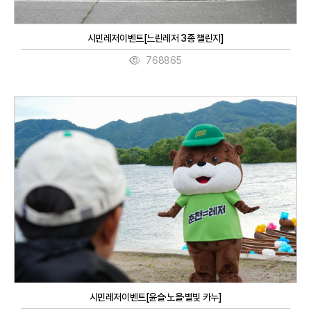
시민레저이벤트[느린레저 3종 챌린지]
768865
시민레저이벤트[윤슬·노을·별빛 카누]