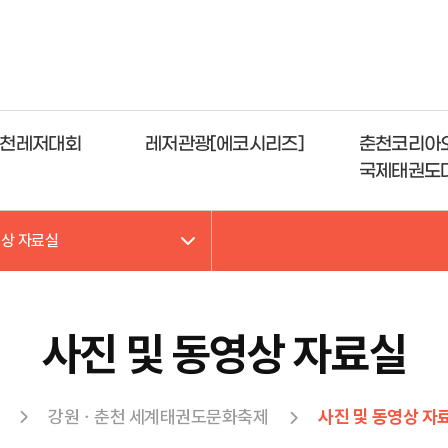
천레저대회
레저관광[에코시리즈]
춘천코리아
국제태권도
영상 자료실
사진 및 동영상 자료실
강원ㆍ춘천 세계태권도문화축제
사진 및 동영상 자