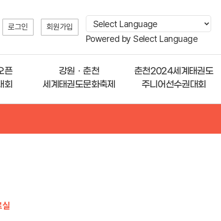
로그인
회원가입
Powered by
Select Language
오픈
강원ㆍ춘천
춘천2024세계태권도
대회
세계태권도문화축제
주니어선수권대회
료실