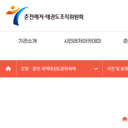
기관소개
시민레저아카데미
춘
강원ㆍ춘천 세계태권도문화축제
사진 및 동