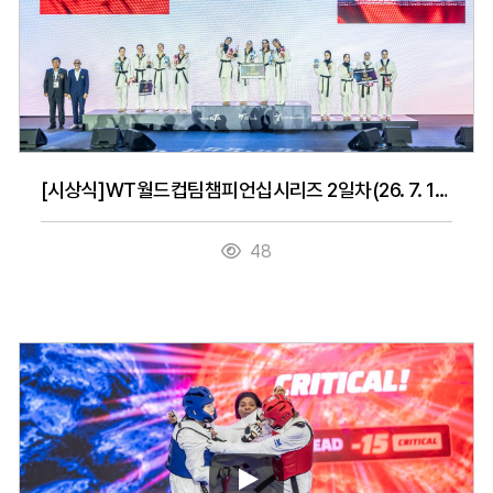
[시상식]WT월드컵팀챔피언십시리즈 2일차(26. 7. 15.)
48