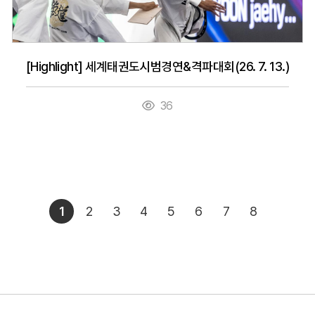
[Highlight] 세계태권도시범경연&격파대회(26. 7. 13.)
36
1
2
3
4
5
6
7
8