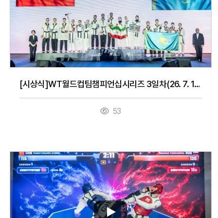
[시상식]WT월드컵팀챔피언십시리즈 3일차(26. 7. 16.)
53