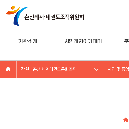
기관소개
시민레저아카데미
춘
강원ㆍ춘천 세계태권도문화축제
사진 및 동