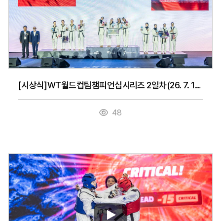
[시상식]WT월드컵팀챔피언십시리즈 2일차(26. 7. 15.)
48