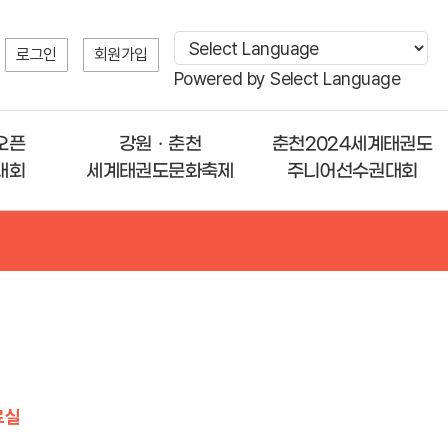
로그인
회원가입
Powered by
Select Language
오픈
강원ㆍ춘천
춘천2024세계태권도
대회
세계태권도문화축제
주니어선수권대회
료실