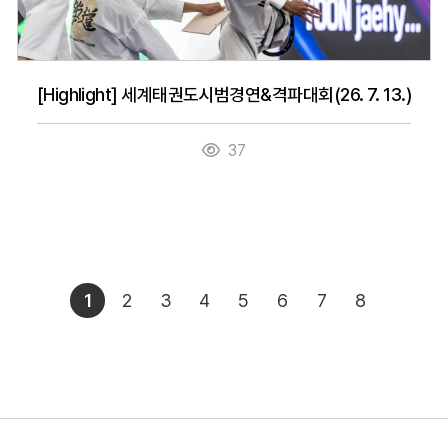
[Highlight] 세계태권도시범경연&격파대회(26. 7. 13.)
37
1
2
3
4
5
6
7
8