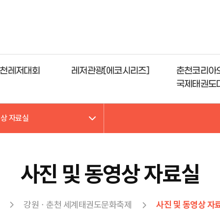
천레저대회
레저관광[에코시리즈]
춘천코리아
국제태권도
영상 자료실
사진 및 동영상 자료실
강원ㆍ춘천 세계태권도문화축제
사진 및 동영상 자