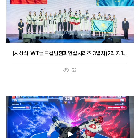
[시상식]WT월드컵팀챔피언십시리즈 3일차(26. 7. 16.)
53