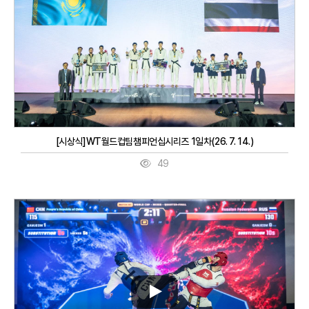
[시상식]WT월드컵팀챔피언십시리즈 1일차(26. 7. 14.)
49