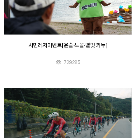
시민레저이벤트[윤슬·노을·별빛 카누]
729285