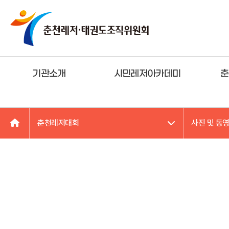
기관소개
시민레저아카데미
춘
춘천레저대회
사진 및 동