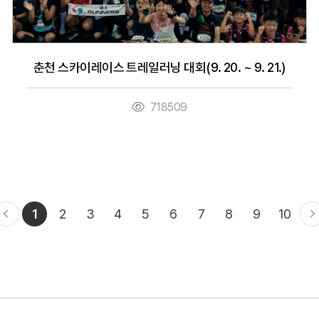
춘천 스카이레이스 트레일러닝 대회(9. 20. ~ 9. 21.)
718509
1
2
3
4
5
6
7
8
9
10