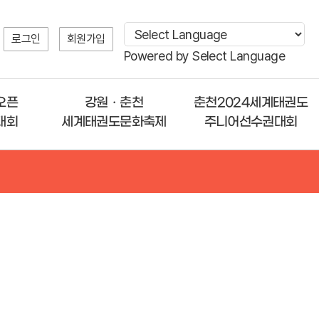
로그인
회원가입
Powered by
Select Language
오픈
강원ㆍ춘천
춘천2024세계태권도
대회
세계태권도문화축제
주니어선수권대회