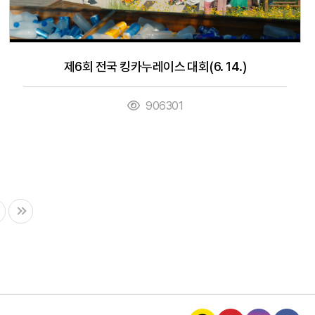
제6회 전국 킹카누레이스 대회(6. 14.)
906301