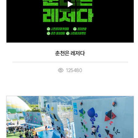
춘천은 레저다
125480