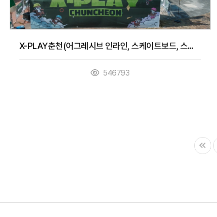
X-PLAY춘천(어그레시브 인라인, 스케이트보드, 스턴트스쿠터, BMX프리스타일, 3대3농구, 디제잉)(9. 27. ~ 9. 28.)
546793