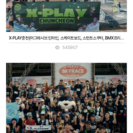
X-PLAY춘천(어그레시브 인라인, 스케이트보드, 스턴트스쿠터, BMX프리스타일, 3대3농구, 디제잉)(9. 27. ~ 9. 28.)
545907