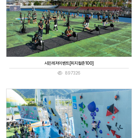
시민레저이벤트[피지컬춘100]
897326