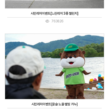
시민레저이벤트[느린레저 3종 챌린지]
763826
시민레저이벤트[윤슬·노을·별빛 카누]