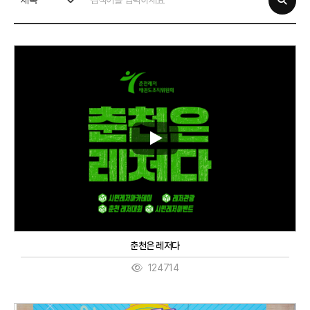
제목
춘천은 레저다
124714