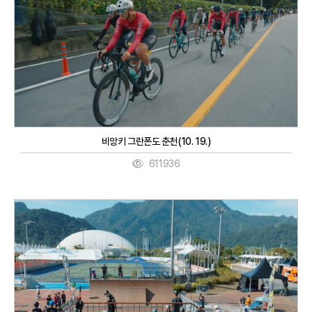
비앙키 그란폰도 춘천(10. 19.)
611936