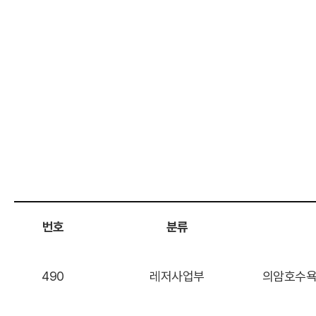
번호
분류
490
레저사업부
의암호수욕장