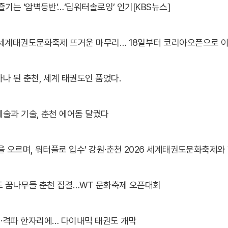
즐기는 ‘암벽등반’…‘딥워터솔로잉’ 인기[KBS뉴스]
 세계태권도문화축제 뜨거운 마무리… 18일부터 코리아오픈으로 
나 된 춘천, 세계 태권도인 품었다.
술과 기술, 춘천 에어돔 달궜다
도 꿈나무들 춘천 집결…WT 문화축제 오픈대회
·격파 한자리에… 다이내믹 태권도 개막