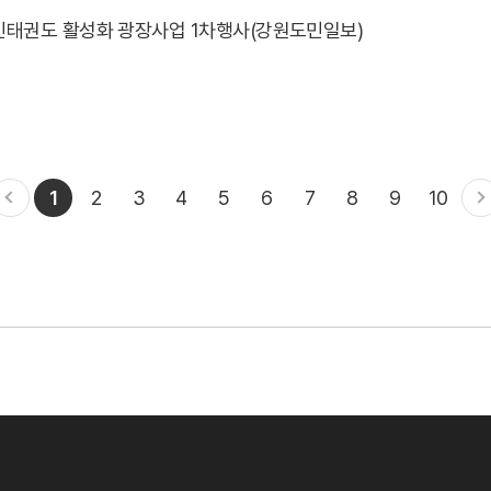
민태권도 활성화 광장사업 1차행사(강원도민일보)
1
2
3
4
5
6
7
8
9
10