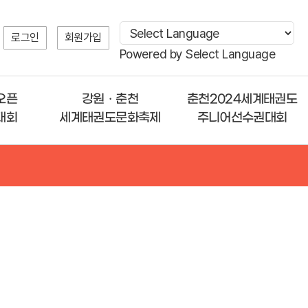
로그인
회원가입
Powered by
Select Language
오픈
강원ㆍ춘천
춘천2024세계태권도
대회
세계태권도문화축제
주니어선수권대회