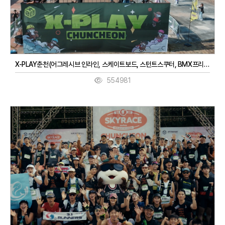
X-PLAY춘천(어그레시브 인라인, 스케이트보드, 스턴트스쿠터, BMX프리스타일, 3대3농구, 디제잉)(9. 27. ~ 9. 28.)
554981