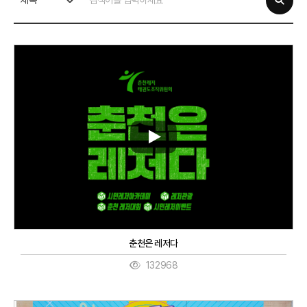
제목
춘천은 레저다
132968