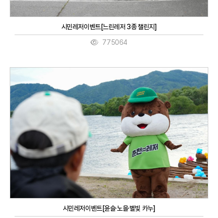
시민레저이벤트[느린레저 3종 챌린지]
775064
시민레저이벤트[윤슬·노을·별빛 카누]