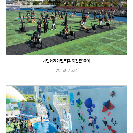
시민레저이벤트[피지컬춘100]
907524