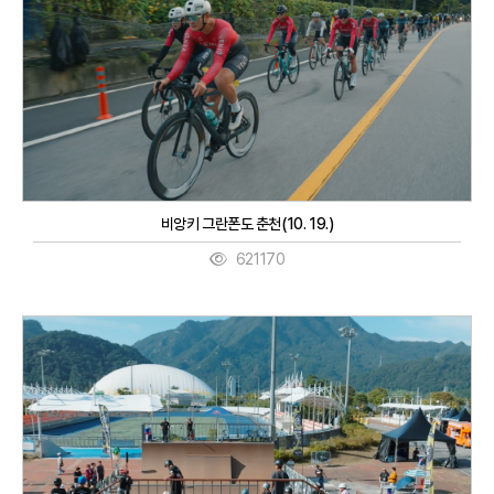
비앙키 그란폰도 춘천(10. 19.)
621170