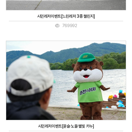
시민레저이벤트[느린레저 3종 챌린지]
769992
시민레저이벤트[윤슬·노을·별빛 카누]