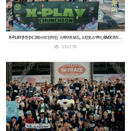
X-PLAY춘천(어그레시브 인라인, 스케이트보드, 스턴트스쿠터, BMX프리스타일, 3대3농구, 디제잉)(9. 27. ~ 9. 28.)
550778