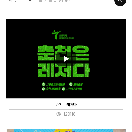
제목
춘천은 레저다
129118