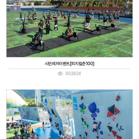
시민레저이벤트[피지컬춘100]
902824