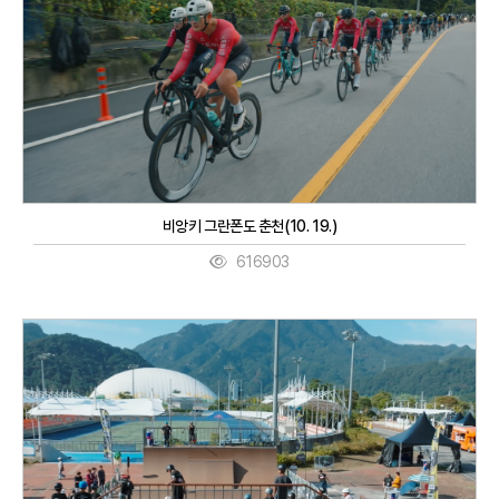
비앙키 그란폰도 춘천(10. 19.)
616903