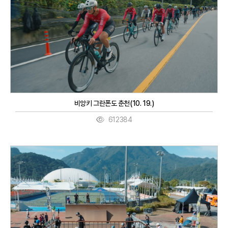
비앙키 그란폰도 춘천(10. 19.)
612384