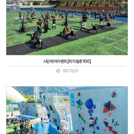
시민레저이벤트[피지컬춘100]
897826