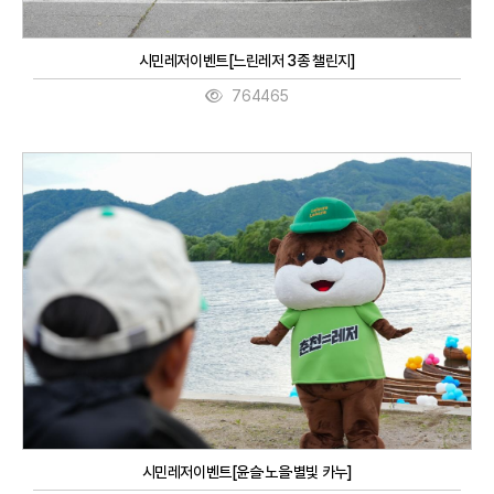
시민레저이벤트[느린레저 3종 챌린지]
764465
시민레저이벤트[윤슬·노을·별빛 카누]