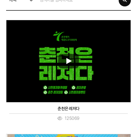
제목
춘천은 레저다
125069