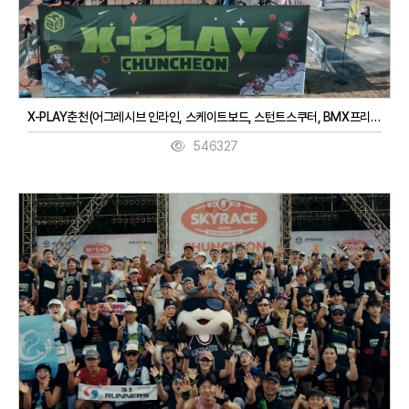
X-PLAY춘천(어그레시브 인라인, 스케이트보드, 스턴트스쿠터, BMX프리스타일, 3대3농구, 디제잉)(9. 27. ~ 9. 28.)
546327