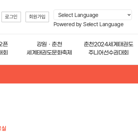
로그인
회원가입
Powered by
Select Language
오픈
강원ㆍ춘천
춘천2024세계태권도
대회
세계태권도문화축제
주니어선수권대회
료실