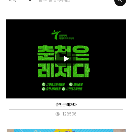
제목
춘천은 레저다
128596