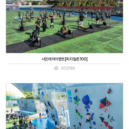
시민레저이벤트[피지컬춘100]
902189