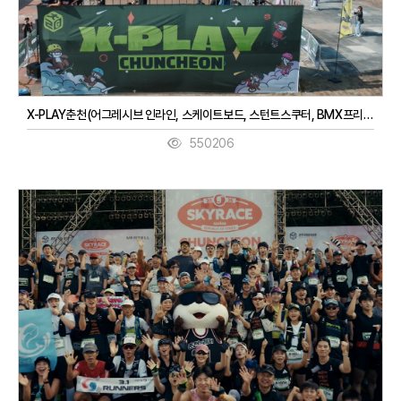
X-PLAY춘천(어그레시브 인라인, 스케이트보드, 스턴트스쿠터, BMX프리스타일, 3대3농구, 디제잉)(9. 27. ~ 9. 28.)
550206