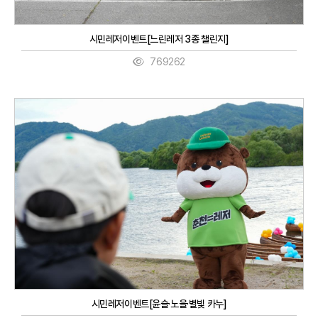
시민레저이벤트[느린레저 3종 챌린지]
769262
시민레저이벤트[윤슬·노을·별빛 카누]