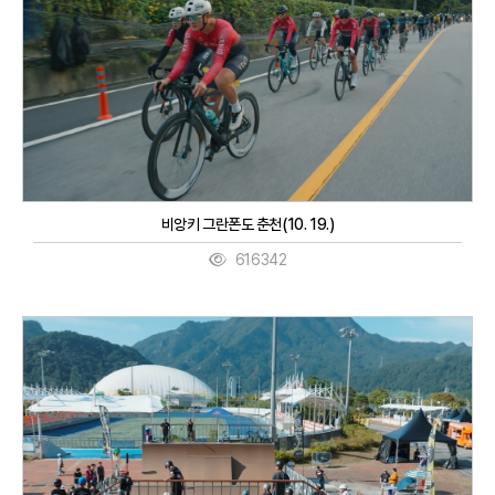
비앙키 그란폰도 춘천(10. 19.)
616342