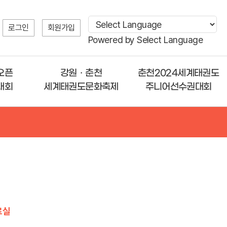
로그인
회원가입
Powered by
Select Language
오픈
강원ㆍ춘천
춘천2024세계태권도
대회
세계태권도문화축제
주니어선수권대회
료실