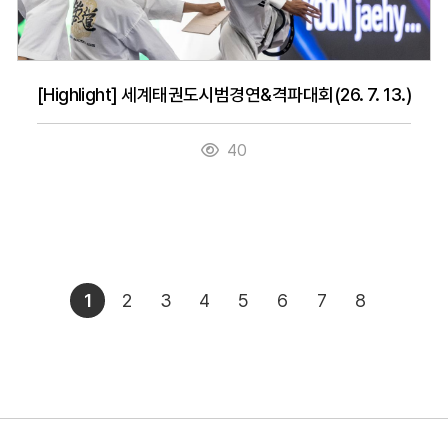
[Highlight] 세계태권도시범경연&격파대회(26. 7. 13.)
40
1
2
3
4
5
6
7
8