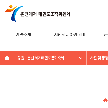
기관소개
시민레저아카데미
춘
강원ㆍ춘천 세계태권도문화축제
사진 및 동