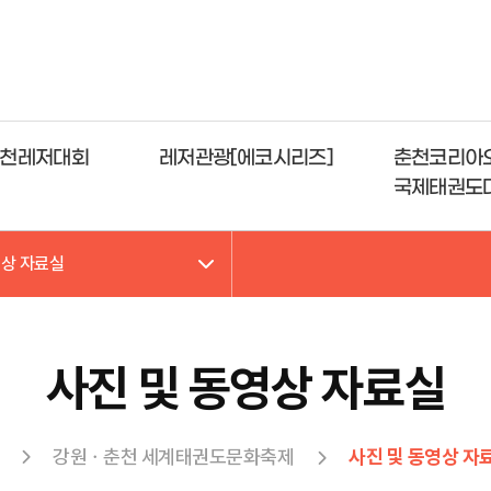
천레저대회
레저관광[에코시리즈]
춘천코리아
국제태권도
영상 자료실
사진 및 동영상 자료실
강원ㆍ춘천 세계태권도문화축제
사진 및 동영상 자