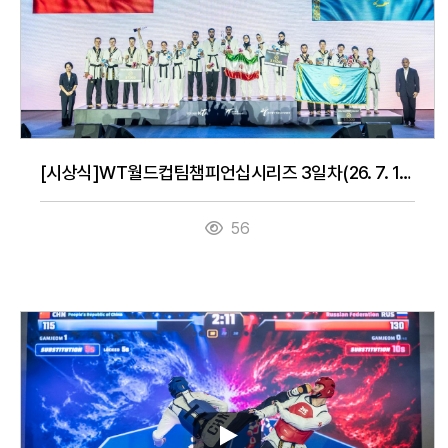
[시상식]WT월드컵팀챔피언십시리즈 3일차(26. 7. 16.)
56