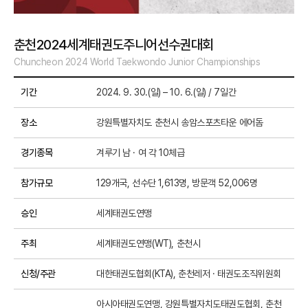
춘천2024세계태권도주니어선수권대회
Chuncheon 2024 World Taekwondo Junior Championships
기간
2024. 9. 30.(일) – 10. 6.(일) / 7일간
장소
강원특별자치도 춘천시 송암스포츠타운 에어돔
경기종목
겨루기 남 · 여 각 10체급
참가규모
129개국, 선수단 1,613명, 방문객 52,006명
승인
세계태권도연맹
주최
세계태권도연맹(WT), 춘천시
신청/주관
대한태권도협회(KTA), 춘천레저 · 태권도조직위원회
아시아태권도연맹, 강원특별자치도태권도협회, 춘천