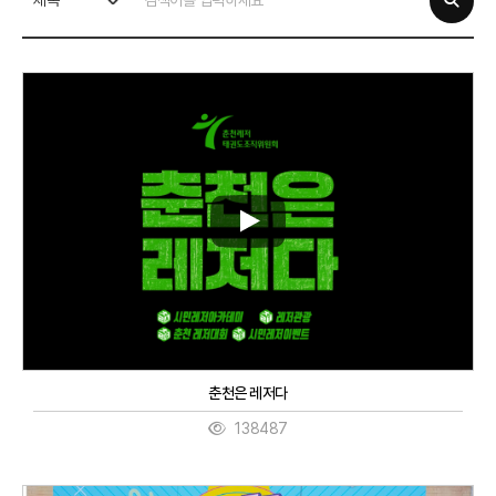
제목
춘천은 레저다
138487