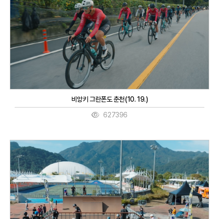
비앙키 그란폰도 춘천(10. 19.)
627396