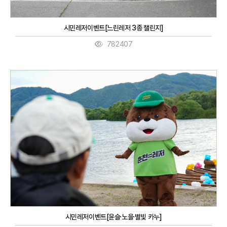
시민레저이벤트[느린레저 3종 챌린지]
782407
시민레저이벤트[윤슬·노을·별빛 카누]