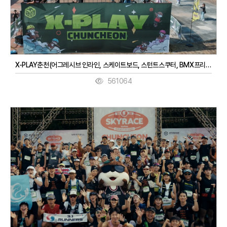
X-PLAY춘천(어그레시브 인라인, 스케이트보드, 스턴트스쿠터, BMX프리스타일, 3대3농구, 디제잉)(9. 27. ~ 9. 28.)
561064