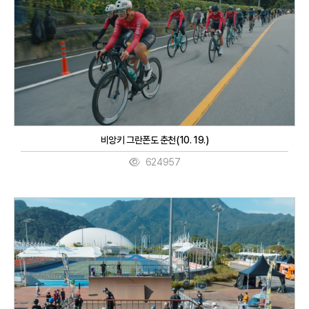
비앙키 그란폰도 춘천(10. 19.)
624957