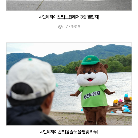
시민레저이벤트[느린레저 3종 챌린지]
779616
시민레저이벤트[윤슬·노을·별빛 카누]