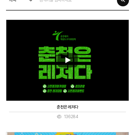
제목
춘천은 레저다
136284