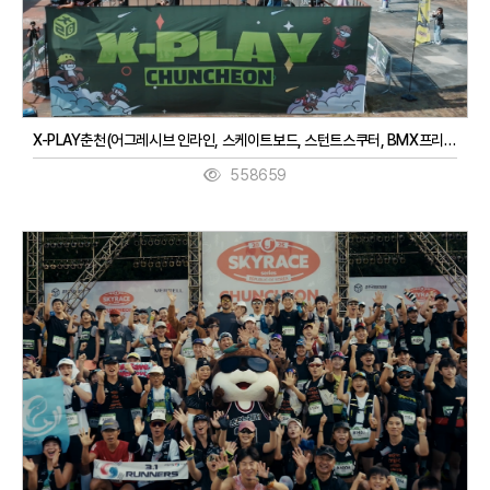
X-PLAY춘천(어그레시브 인라인, 스케이트보드, 스턴트스쿠터, BMX프리스타일, 3대3농구, 디제잉)(9. 27. ~ 9. 28.)
558659