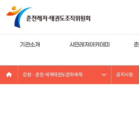
기관소개
시민레저아카데미
춘
강원ㆍ춘천 세계태권도문화축제
공지사항