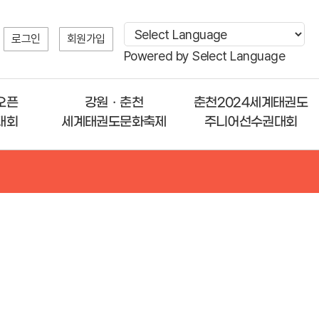
로그인
회원가입
Powered by
Select Language
오픈
강원ㆍ춘천
춘천2024세계태권도
대회
세계태권도문화축제
주니어선수권대회