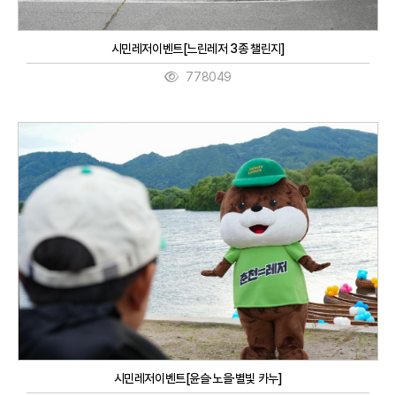
시민레저이벤트[느린레저 3종 챌린지]
778049
시민레저이벤트[윤슬·노을·별빛 카누]