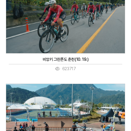
비앙키 그란폰도 춘천(10. 19.)
623717