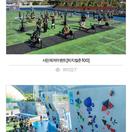
시민레저이벤트[피지컬춘100]
910227