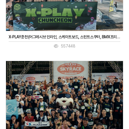
X-PLAY춘천(어그레시브 인라인, 스케이트보드, 스턴트스쿠터, BMX프리스타일, 3대3농구, 디제잉)(9. 27. ~ 9. 28.)
557448