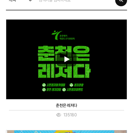
제목
춘천은 레저다
135180