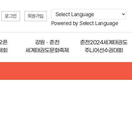
로그인
회원가입
Powered by
Select Language
오픈
강원ㆍ춘천
춘천2024세계태권도
대회
세계태권도문화축제
주니어선수권대회