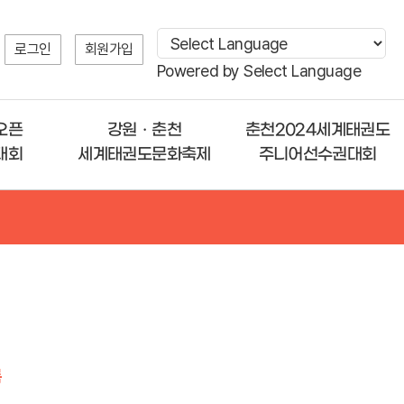
로그인
회원가입
Powered by
Select Language
오픈
강원ㆍ춘천
춘천2024세계태권도
대회
세계태권도문화축제
주니어선수권대회
록