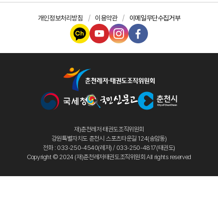
개인정보처리방침
이용약관
이메일무단수집거부
재)춘천레저·태권도조직위원회
강원특별자치도 춘천시 스포츠타운길 124(송암동)
전화 : 033-250-4540(레저) / 033-250-4817(태권도)
Copyright © 2024 (재)춘천레저태권도조직위원회 All rights reserved