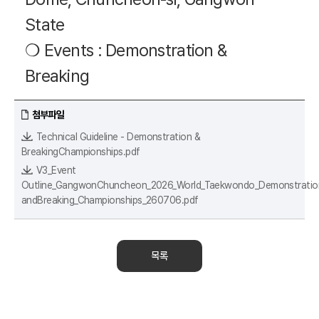
State
❍ Events : Demonstration &
Breaking
첨부파일
Technical Guideline - Demonstration &
BreakingChampionships.pdf
V3_Event
Outline_GangwonChuncheon_2026_World_Taekwondo_Demonstratio
andBreaking_Championships_260706.pdf
목록