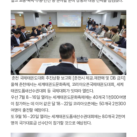
열고 교통·숙박·수송·안전 등 분야별 준비 상황과 대응 전략을 점검했다.
춘천 국제태권도대회 추진상황 보고회 [춘천시 제공.재판매 및 DB 금지]
올해 춘천에서는 세계태권도문화축제, 코리아오픈국제태권도대회, 세계
태권도품새선수권대회 등 국제대회가 잇따라 열린다.
우선 7월 8∼16일 열리는 세계태권도문화축제에는 40개국 1천300여명
이 참가하는 데 이어 같은 달 18∼22일 코리아오픈에는 50개국 2천300
여명이 출전할 예정이다.
또 9월 16∼20일 열리는 세계태권도품새선수권대회에는 80개국 2천여
명의 국가대표급 선수단이 참가할 것으로 예상된다.