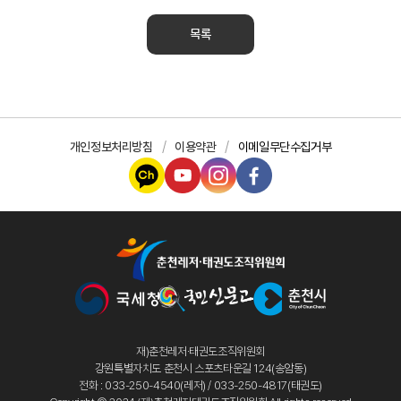
목록
개인정보처리방침
이용약관
이메일무단수집거부
재)춘천레저·태권도조직위원회
강원특별자치도 춘천시 스포츠타운길 124(송암동)
전화 : 033-250-4540(레저) / 033-250-4817(태권도)