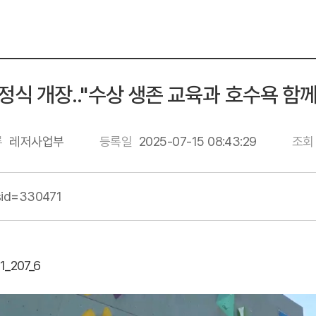
식 개장.."수상 생존 교육과 호수욕 함께
류
레저사업부
등록일
2025-07-15 08:43:29
조회
wsid=330471
1_207_6