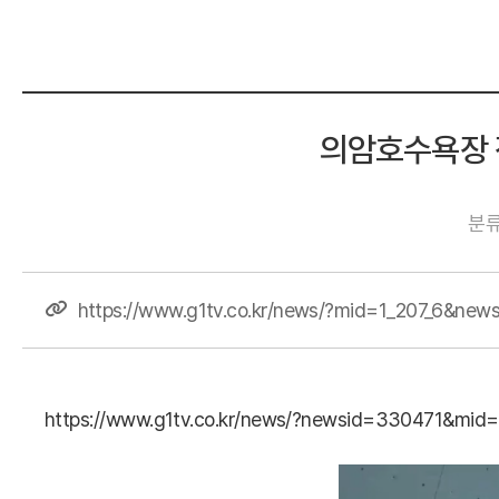
의암호수욕장 정
분
https://www.g1tv.co.kr/news/?mid=1_207_6&ne
https://www.g1tv.co.kr/news/?newsid=330471&mid=