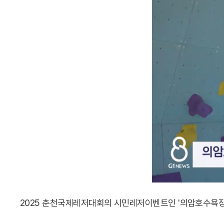
2025 춘천국제레저대회의 시민레저이벤트인 '의암호수욕장