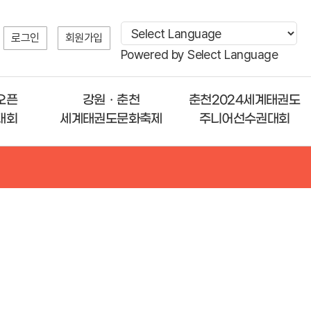
로그인
회원가입
Powered by
Select Language
오픈
강원ㆍ춘천
춘천2024세계태권도
대회
세계태권도문화축제
주니어선수권대회