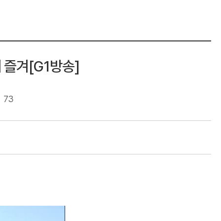
 즐겨[G1방송]
73