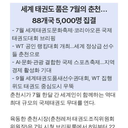
세계 태권도 품은
7
월의 춘천
…
88
개국
5,000
명 집결
- 7
·
월 세계태권도문화축제
코리아오픈 국제
태권도대회 브리핑
- WT
…
공인 랭킹대회 개최
세계 정상급 선수
들 춘천으로
- AI·
·
…
문화
관광 결합한 국제 스포츠축제
지역
경제 활성화 기대
- 9
, WT
월 세계태권도품새선수권대회
집행
위도 태권도 중심도시 우뚝
7
춘천시가
월 한달 간 세계인이 함께하는 역대
.
최대 규모의 국제태권도 무대를 연다
(
‧
육동한 춘천시장
춘천레저
태권도조직위원회
)
7
8
22
위원장
은
일 시청 브리핑룸에서
일부터