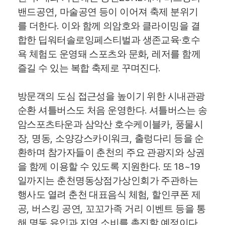
,
밴드공연
마술공연 등이 이어져 축제 분위기
.
를 더한다
이와 함께 의암호와 클라이밍을 결
·
합한 딥워터솔로잉페스티벌과 생존교육
호수
,
욕 체험도 운영돼 스포츠와 문화
레저를 함께
.
즐길 수 있는 복합 축제로 꾸며진다
방문객의 도심 접근성을 높이기 위한 시내관광
.
순환 셔틀버스도 처음 운영한다
셔틀버스는 송
,
암스포츠타운과 삼악산 호수케이블카
풍물시
,
,
,
장
명동
소양강스카이워크
출렁다리 등을 순
환하며 참가자들이 춘천의 주요 관광지와 상권
.
18~19
을 함께 이용할 수 있도록 지원한다
또
일까지는 춘천명동상점가상인회가 주관하는
,
행사도 열려 춘천 대표음식 체험
할인쿠폰 제
,
,
공
버스킹 공연
꼬꼬가족 거리 이벤트 등을 통
.
해 명동 유입과 지역 소비를 촉진할 예정이다