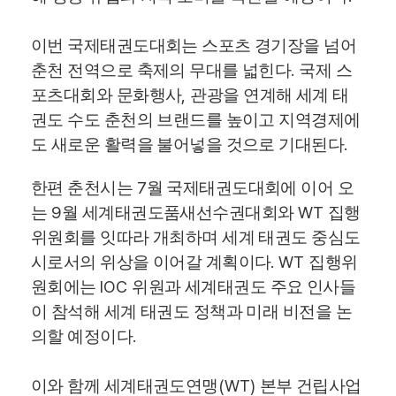
이번 국제태권도대회는 스포츠 경기장을 넘어
.
춘천 전역으로 축제의 무대를 넓힌다
국제 스
,
포츠대회와 문화행
사
관광을 연계해 세계 태
권도 수도 춘천의 브랜드를 높이고 지역경제에
.
도 새로운 활력을 불어넣을 것으로 기대된다
7
한편 춘천시는
월 국제태권도대회에 이어 오
9
WT
는
월 세계태권도품새선수권대회와
집행
위원회를 잇따라 개최하며 세계 태권도 중심도
. WT
시로서의 위상을 이어갈 계획이다
집행위
IOC
원회에는
위원과 세계태권도 주요 인사들
이 참석해 세계 태권도 정책과 미래 비전을 논
.
의할 예정이다
(WT)
이와 함께 세계태권도연맹
본부 건립사업