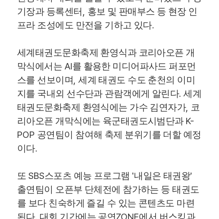
,
기장과 등록센터
홍보 및 판매부스 등 현장 인
.
프라 조성에도 만전을 기하고 있다
세계태권도문화축제 환영식과 코리아오픈 개
AI
막식에서는
를 활용한 미디어파사드 퍼포먼
,
스를 선보이며
세계 태권도 수도 춘천의 이미
.
지를 국내외 선수단과 관람객에게 알린다
세계
,
태권도문화축제 환영식에는 가수 김연자가
코
K-
리아오픈 개막식에는 육군태권도시범단과
POP
공연팀이 참여해 축제 분위기를 더할 예정
.
이다
SBS
'
'
또
스포츠 예능 프로그램
내일은 태권왕
출연팀이 오픈부 단체전에 참가하는 등 태권도
를 보다 친숙하게 즐길 수 있는 콘텐츠도 마련
.
ZONE
된다
대회 기간에는 공연
에서 버스킹과