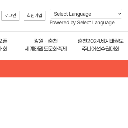
로그인
회원가입
Powered by
Select Language
오픈
강원ㆍ춘천
춘천2024세계태권도
대회
세계태권도문화축제
주니어선수권대회