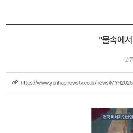
"물속에서
분
https://www.yonhapnewstv.co.kr/news/MYH202