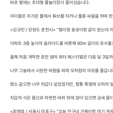
바로 옆에는 초대형 물놀이장이 들어섰습니다.
아이들은 차가운 물에서 튜브를 타거나 물총 싸움을 하며 한
<김규민 / 강원도 춘천시> "형이랑 동생이랑 같이 왔는데
아파트 3층 높이의 슬라이드를 비롯해 90m 길이의 유수풀
올해 처음 개막한 춘천 썸머 워터 페스티벌은 다음 달 3일
나무 그늘에서 시원한 바람을 쐬며 모처럼의 여유를 즐깁니
평소 같으면 너무 차갑다 싶었겠지만, 찜통 폭염에 오히려 
차갑게 식은 몸으로 따뜻한 바위 위에 앉아 있으면 금세 몸
<최형호 / 서울시 마포구> "오늘 친구네 가족이랑 여기 계