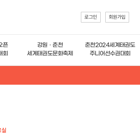
로그인
회원가입
오픈
강원ㆍ춘천
춘천2024세계태권도
대회
세계태권도문화축제
주니어선수권대회
료실