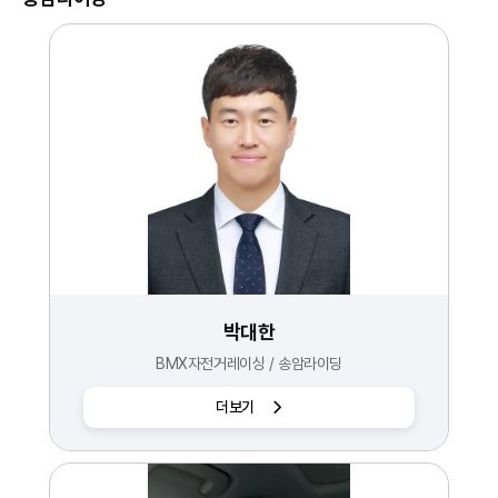
박대한
BMX자전거레이싱 / 송암라이딩
더보기