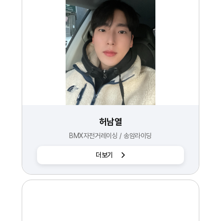
허남열
BMX자전거레이싱 / 송암라이딩
더보기