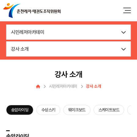
시민레저아카데미
강사 소개
강사 소개
시민레저아카데미
강사 소개
송암라이딩
수상스키
웨이크보드
스케이트보드
우
송암라이딩