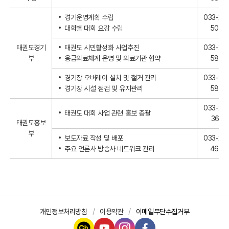
경기운영계획 수립
033-24
대회별 대회 요강 수립
5080
태권도경기
태권도 시민활성화 사업추진
033-24
부
응급의료체계 운영 및 의료기관 협약
5880
경기장 오버레이 설치 및 철거 관리
033-24
경기장 시설 점검 및 유지관리
5884
033-25
태권도 대회 사업 관련 홍보 총괄
3661
태권도홍보
부
보도자료 작성 및 배포
033-25
주요 언론사 방송사 네트워크 관리
4696
개인정보처리방침
이용약관
이메일무단수집거부