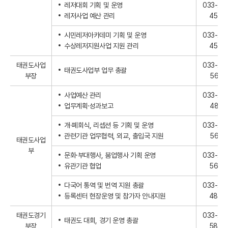
레저대회 기획 및 운영
033-25
레저사업 예산 관리
4546
시민레저아카데미 기획 및 운영
033-25
수상레저지원사업 지원 관리
4540
태권도사업
033-24
태권도사업부 업무 총괄
부장
5616
사업예산 관리
033-25
업무계획·성과보고
4817
개·폐회식, 리셉션 등 기획 및 운영
033-24
관련기관 업무협력, 외교, 출입국 지원
5619
태권도사업
부
문화·부대행사, 붐업행사 기획 운영
033-24
유관기관 협업
5683
다국어 통역 및 번역 지원 총괄
033-25
등록센터 현장운영 및 참가자 안내지원
4876
태권도경기
033-24
태권도 대회, 경기 운영 총괄
부장
5870