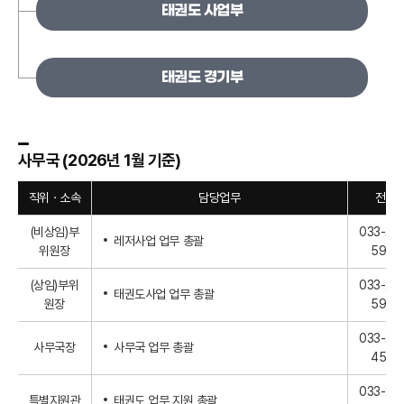
태권도 사업부
태권도 경기부
사무국 (2026년 1월 기준)
직위ㆍ소속
담당업무
전화
(비상임)부
033-24
레저사업 업무 총괄
위원장
5992
(상임)부위
033-24
태권도사업 업무 총괄
원장
5993
033-25
사무국장
사무국 업무 총괄
4536
033-24
특별지원관
태권도 업무 지원 총괄